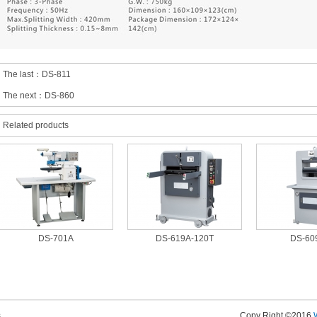
The last：
DS-811
The next：
DS-860
Related products
DS-701A
DS-619A-120T
DS-60
s
Copy Right ©2016