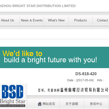
NZHOU BRIGHT STAR DISTRIBUTION LIMITED
About Us
News & Events
What's New
Products
Contact
DS-818-420
Date：[2017-05-04] Hits：
网站首页
关于鼎曜
资讯中心